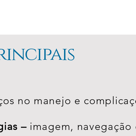
rincipais
ços no manejo e complicaç
gias –
imagem, navegação e