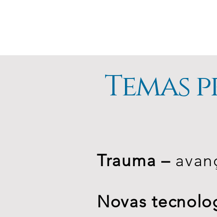
Temas p
Trauma –
avan
Novas tecnolo