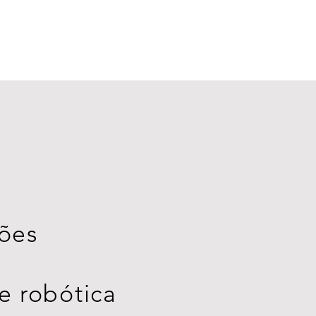
ões
 robótica