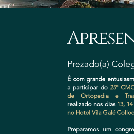
Aprese
Prezado(a) Cole
É com grande entusias
a participar do
25º CMO
de Ortopedia e Trau
realizado nos dias
13, 14
no Hotel Vila Galé Colle
Preparamos um congr