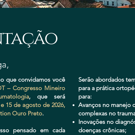
ntação
ga,
mo que convidamos você
Serão abordados tem
T – Congresso Mineiro
para a prática ortop
matologia
, que será
para:
 e 15 de agosto de 2026,
Avanços no manejo de
ction Ouro Preto
.
complexas no trauma
Inovações no diagnós
esso pensado em cada
doenças crônicas;