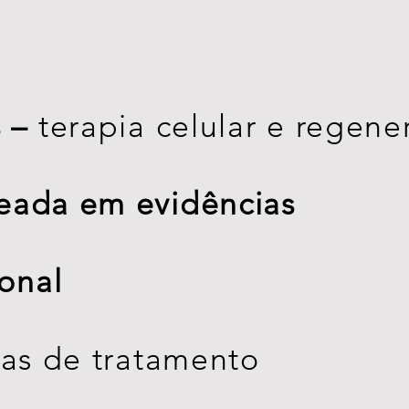
 –
terapia celular e regene
eada em evidências
ional
ias de tratamento