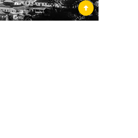
ORGANIZAÇÃO
Deborah Zandona
deborah@dbzeventos.com.br
Tel :
31 99921-7117
PATROCÍNIO & EXPOSIÇÃO
deborah@dbzeventos.com.br
INSCRIÇÃO
inscricao@dbzeventos.com.br